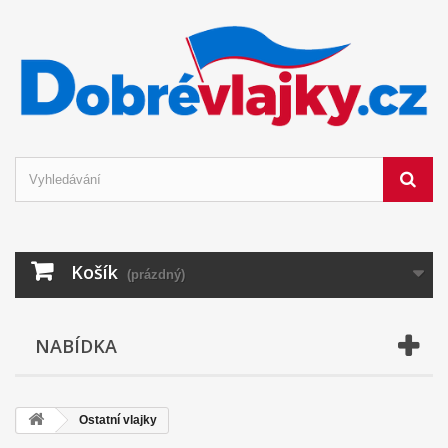
Košík
(prázdný)
NABÍDKA
Ostatní vlajky