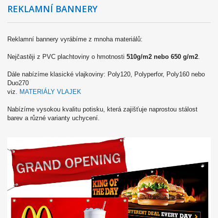
REKLAMNÍ BANNERY
Reklamní bannery vyrábíme z mnoha materiálů:
Nejčastěji z PVC plachtoviny o hmotnosti
510g/m2 nebo 650 g/m2
.
Dále nabízíme klasické vlajkoviny: Poly120, Polyperfor, Poly160 nebo
Duo270
viz.
MATERIÁLY VLAJEK
Nabízíme vysokou kvalitu potisku, která zajišťuje naprostou stálost
barev a různé varianty uchycení.