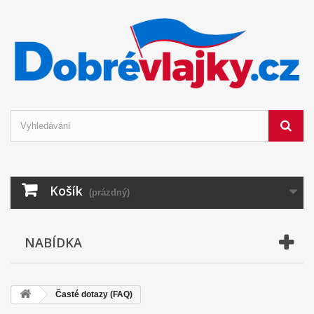
Košík
(prázdný)
NABÍDKA
Časté dotazy (FAQ)